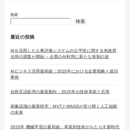
検索
検索
最近の投稿
AIを活用した人事評価システムの公平性に関する米政府
当局の調査が開始 – 企業のAI利用に新たな規制の波
AIビジネス活用最前線：2025年における企業戦略と成功
事例
自然言語処理の最新動向：2025年の技術革新と応用
画像認識の最新研究：MVTとMAGEが切り開く人工知能
の未来
2025年 機械学習の最前線：革新的技術がもたらす新時代