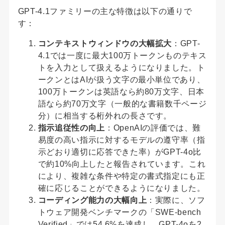
GPT-4.1ファミリーの主な特徴は以下の通りで
す：
コンテキストウィンドウの大幅拡大
：GPT-
4.1では一度に最大100万トークンものテキス
トを入力として扱えるようになりました。ト
ークンとはAIが扱う文字の最小単位であり、
100万トークンは英語なら約80万文字、日本
語なら約70万文字（一般的な書籍数千ページ
分）に相当する桁外れの長さです。
指示追従性の向上
：OpenAIの評価では、難
易度の高い指示に対するモデルの遵守率（指
示どおり適切に応答できた率）がGPT-4o比
で約10%向上したと報告されています。これ
により、複雑な条件や特定の書式指定にも正
確に応じることができるようになりました。
コーディング能力の大幅向上
：実際に、ソフ
トウェア開発ベンチマークの「SWE-bench
Verified」では54.6%を達成し、GPT-4oを2