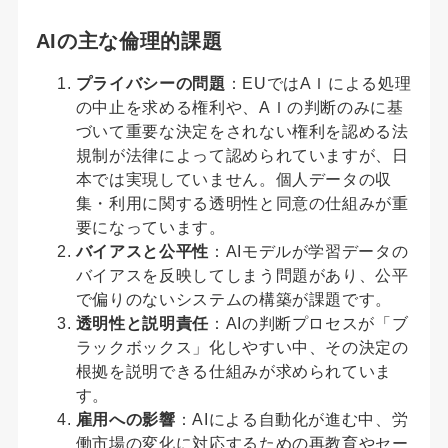
AIの主な倫理的課題
プライバシーの問題
：EUではAＩによる処理
の中止を求める権利や、AＩの判断のみに基
づいて重要な決定をされない権利を認める法
規制が法律によって認められていますが、日
本では実現していません。個人データの収
集・利用に関する透明性と同意の仕組みが重
要になっています。
バイアスと公平性
：AIモデルが学習データの
バイアスを反映してしまう問題があり、公平
で偏りのないシステムの構築が課題です。
透明性と説明責任
：AIの判断プロセスが「ブ
ラックボックス」化しやすい中、その決定の
根拠を説明できる仕組みが求められていま
す。
雇用への影響
：AIによる自動化が進む中、労
働市場の変化に対応するための再教育やセー