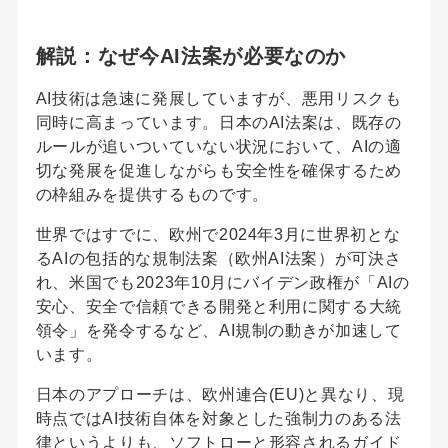
解説：なぜ今AI法案が必要なのか
AI技術は急速に発展していますが、悪用リスクも
同時に高まっています。日本のAI法案は、既存の
ルールが追いついていない状況において、AIの適
切な発展を促進しながらも安全性を確保するため
の枠組みを提供するものです。
世界ではすでに、欧州で2024年3月に世界初とな
るAIの包括的な規制法案（欧州AI法案）が可決さ
れ、米国でも2023年10月にバイデン政権が「AIの
安心、安全で信頼できる開発と利用に関する大統
領令」を発令するなど、AI規制の動きが加速して
います。
日本のアプローチは、欧州連合(EU)と異なり、現
時点ではAI技術自体を対象とした強制力のある法
律というよりも、ソフトローと形容されるガイド