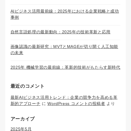
AIビジネス活用最前線：2025年における企業戦略と成功
事例
自然言語処理の最新動向：2025年の技術革新と応用
画像認識の最新研究：MVTとMAGEが切り開く人工知能
の未来
2025年 機械学習の最前線：革新的技術がもたらす新時代
最近のコメント
最新AIビジネス活用トレンド：企業の競争力を高める革
新的アプローチ
に
WordPress コメントの投稿者
より
アーカイブ
2025年5月